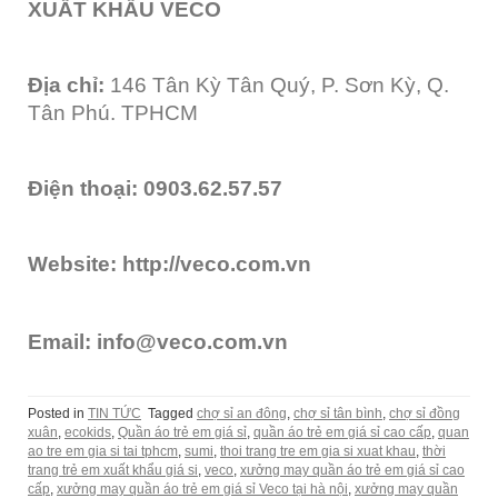
XUẤT KHẨU VECO
Địa chỉ:
146 Tân Kỳ Tân Quý, P. Sơn Kỳ, Q.
Tân Phú. TPHCM
Điện thoại:
0903.62.57.57
Website:
http://veco.com.vn
Email:
info@veco.com.vn
Posted in
TIN TỨC
Tagged
chợ sỉ an đông
,
chợ sỉ tân bình
,
chợ sỉ đồng
xuân
,
ecokids
,
Quần áo trẻ em giá sỉ
,
quần áo trẻ em giá sỉ cao cấp
,
quan
ao tre em gia si tai tphcm
,
sumi
,
thoi trang tre em gia si xuat khau
,
thời
trang trẻ em xuất khẩu giá si
,
veco
,
xưởng may quần áo trẻ em giá sỉ cao
cấp
,
xưởng may quần áo trẻ em giá sỉ Veco tại hà nội
,
xưởng may quần