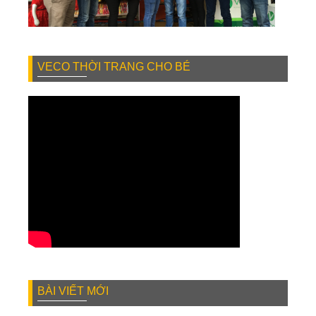
VECO THỜI TRANG CHO BÉ
BÀI VIẾT MỚI