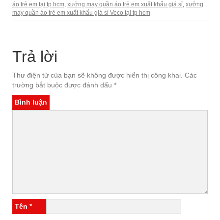
áo trẻ em tại tp hcm
,
xưởng may quần áo trẻ em xuất khẩu giá sỉ
,
xưởng
may quần áo trẻ em xuất khẩu giá sỉ Veco tại tp hcm
Trả lời
Thư điện tử của bạn sẽ không được hiển thị công khai.
Các
trường bắt buộc được đánh dấu
*
Bình luận
Tên
*