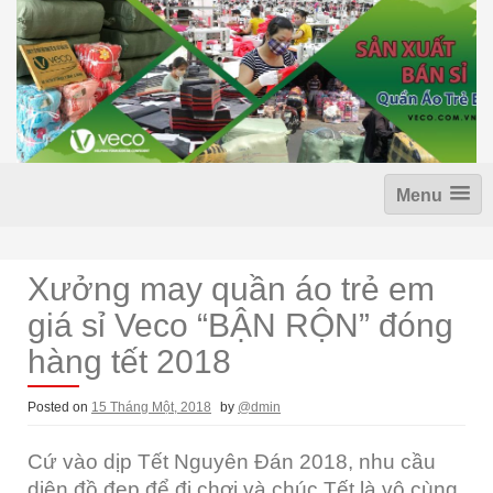
S
k
i
p
t
o
c
o
n
Menu
t
e
n
t
Xưởng may quần áo trẻ em
giá sỉ Veco “BẬN RỘN” đóng
hàng tết 2018
Posted on
15 Tháng Một, 2018
by
@dmin
Cứ vào dịp Tết Nguyên Đán 2018, nhu cầu
diện đồ đẹp để đi chơi và chúc Tết là vô cùng