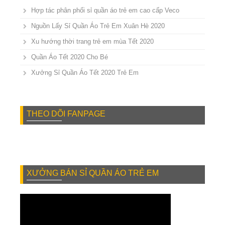
Hợp tác phân phối sỉ quần áo trẻ em cao cấp Veco
Nguồn Lấy Sỉ Quần Áo Trẻ Em Xuân Hè 2020
Xu hướng thời trang trẻ em mùa Tết 2020
Quần Áo Tết 2020 Cho Bé
Xưởng Sỉ Quần Áo Tết 2020 Trẻ Em
THEO DÕI FANPAGE
XƯỞNG BÁN SỈ QUẦN ÁO TRẺ EM