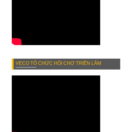
VECO TỔ CHỨC HỘI CHỢ TRIỂN LÃM