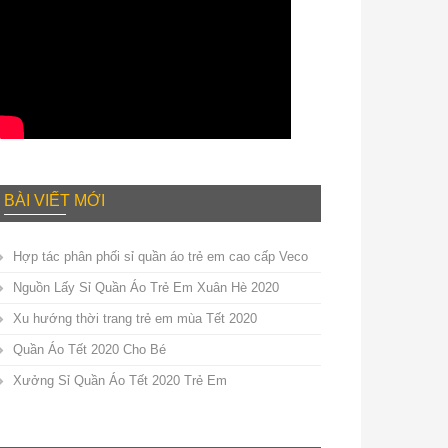
BÀI VIẾT MỚI
Hợp tác phân phối sỉ quần áo trẻ em cao cấp Veco
Nguồn Lấy Sỉ Quần Áo Trẻ Em Xuân Hè 2020
Xu hướng thời trang trẻ em mùa Tết 2020
Quần Áo Tết 2020 Cho Bé
Xưởng Sỉ Quần Áo Tết 2020 Trẻ Em