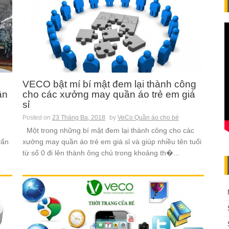
VECO bật mí bí mật đem lại thành công
ần
cho các xưởng may quần áo trẻ em giá
sỉ
Posted on
23 Tháng Ba, 2018
by
VeCo Quần áo cho bé
Một trong những bí mật đem lại thành công cho các
vấn
xưởng may quần áo trẻ em giá sỉ và giúp nhiều tên tuổi
từ số 0 đi lên thành ông chủ trong khoảng th�...