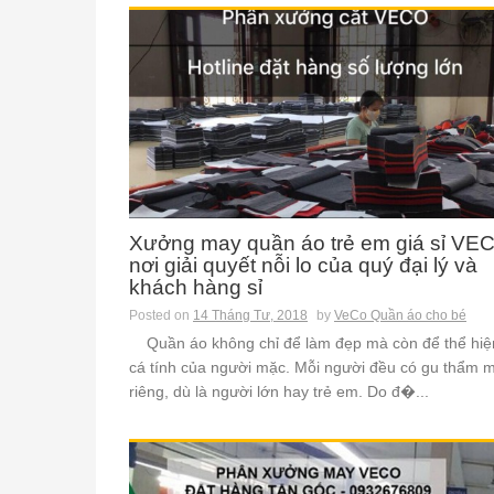
Xưởng may quần áo trẻ em giá sỉ VE
nơi giải quyết nỗi lo của quý đại lý và
khách hàng sỉ
Posted on
14 Tháng Tư, 2018
by
VeCo Quần áo cho bé
Quần áo không chỉ để làm đẹp mà còn để thể hiệ
cá tính của người mặc. Mỗi người đều có gu thẩm m
riêng, dù là người lớn hay trẻ em. Do đ�...