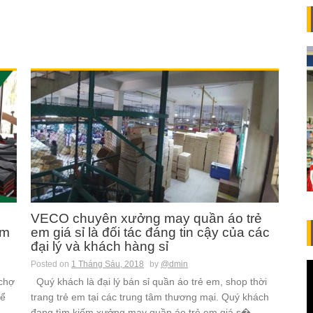
VECO chuyên xưởng may quần áo trẻ
em
em giá sỉ là đối tác đáng tin cậy của các
đại lý và khách hàng sỉ
Posted on
1 Tháng Sáu, 2018
by
@dmin
 chợ
Quý khách là đại lý bán sỉ quần áo trẻ em, shop thời
để
trang trẻ em tại các trung tâm thương mại. Quý khách
đang tìm kiếm xưởng may quần áo trẻ em giá s�...