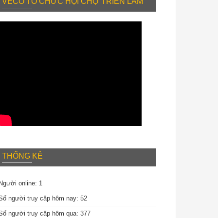
VECO TỔ CHỨC HỘI CHỢ TRIỂN LÃM
THỐNG KÊ
Người online: 1
Số người truy câp hôm nay: 52
Số người truy câp hôm qua: 377