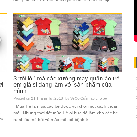
3 “tội lỗi” mà các xưởng may quần áo trẻ
ời
em giá sỉ đang làm với sản phẩm của
ẻ
mình
Posted on
21 Tháng Tư, 2018
by
VeCo Quần áo cho bé
Mùa Hè là mùa các bé được vui chơi một cách thoải
c
mái. Nhưng thời tiết mùa Hè oi bức dễ làm cho các bé
em
ra nhiều mồ hôi và mắc một số bệnh tr...
.