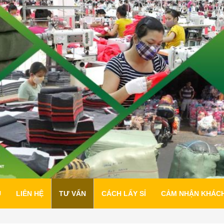
U
LIÊN HỆ
TƯ VẤN
CÁCH LẤY SỈ
CẢM NHẬN KHÁC