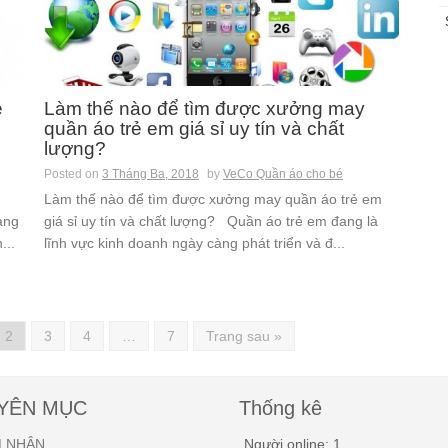
ẻ
Làm thế nào để tìm được xưởng may
quần áo trẻ em giá sỉ uy tín và chất
lượng?
Posted on
3 Tháng Ba, 2018
by
VeCo Quần áo cho bé
Làm thế nào để tìm được xưởng may quần áo trẻ em
àng
giá sỉ uy tín và chất lượng? Quần áo trẻ em đang là
...
lĩnh vực kinh doanh ngày càng phát triển và đ...
2
3
4
…
7
Trang sau »
YÊN MỤC
Thống kê
 NHẬN
Người online: 1