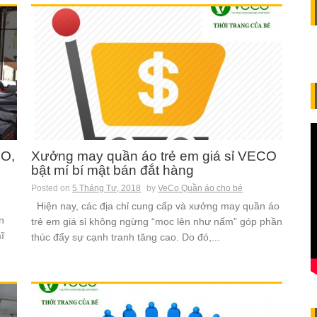
CO,
Xưởng may quần áo trẻ em giá sỉ VECO
bật mí bí mật bán đắt hàng
Posted on
5 Tháng Tư, 2018
by
VeCo Quần áo cho bé
Hiện nay, các địa chỉ cung cấp và xưởng may quần áo
n
trẻ em giá sỉ không ngừng “mọc lên như nấm” góp phần
ĩ
thúc đẩy sự cạnh tranh tăng cao. Do đó,...