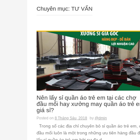
Chuyên mục: TƯ VẤN
Nên lấy sỉ quần áo trẻ em tại các chợ
đầu mối hay xưởng may quần áo trẻ 
giá sỉ?
Posted on
8 Tháng Sáu, 2018
by
@dmin
Trong số các địa chỉ chuyên bỏ sỉ quần áo trẻ em,
đầu mối luôn là một trong những ưu tiên hàng đầu 
lấy sỉ quần áo trẻ em bởi sự đa d...