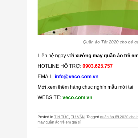
Quần áo Tết 2020 cho bé gá
Liên hệ ngay với
xưởng may quần áo trẻ em 
HOTLINE HỖ TRỢ:
0903.625.757
EMAIL:
info@veco.com.vn
Mời xem thêm hàng chục nghìn mẫu mới tại:
WEBSITE:
veco.com.vn
Posted in
TIN TỨC
,
TƯ VẤN
Tagged
quần áo tết 2020 cho 
may quần áo trẻ em giá sỉ