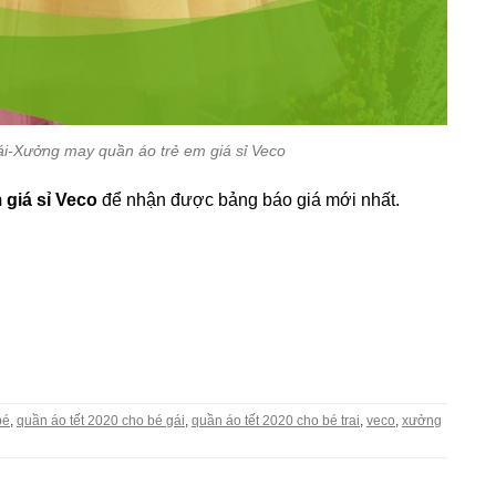
i-Xưởng may quần áo trẻ em giá sỉ Veco
giá sỉ Veco
để nhận được bảng báo giá mới nhất.
bé
,
quần áo tết 2020 cho bé gái
,
quần áo tết 2020 cho bé trai
,
veco
,
xưởng