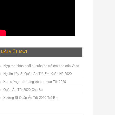
BÀI VIẾT MỚI
Hợp tác phân phối sỉ quần áo trẻ em cao cấp Veco
Nguồn Lấy Sỉ Quần Áo Trẻ Em Xuân Hè 2020
Xu hướng thời trang trẻ em mùa Tết 2020
Quần Áo Tết 2020 Cho Bé
Xưởng Sỉ Quần Áo Tết 2020 Trẻ Em