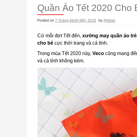
Quần Áo Tết 2020 Cho 
Posted on
7 Tháng Mười Một, 2019
by
@dmin
Cứ mỗi đợt Tết đến,
xưởng may quần áo trẻ 
cho bé
cực thời trang và cá tính.
Trong mùa Tết 2020 này,
Veco
cũng mang đế
và cá tính không kém.