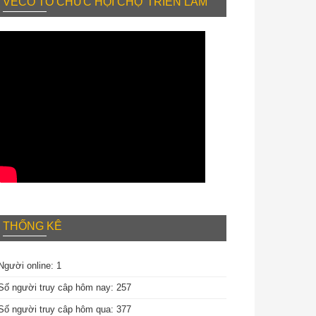
VECO TỔ CHỨC HỘI CHỢ TRIỂN LÃM
THỐNG KÊ
Người online: 1
Số người truy câp hôm nay: 257
Số người truy câp hôm qua: 377