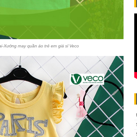
ai-Xưởng may quần áo trẻ em giá sỉ Veco