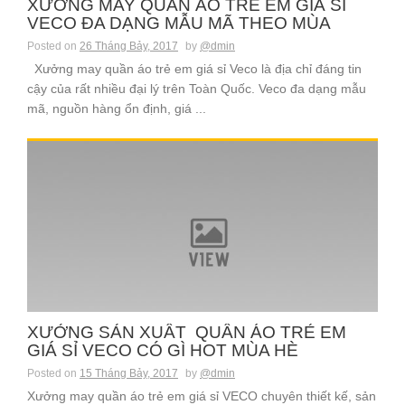
XƯỞNG MAY QUẦN ÁO TRẺ EM GIÁ SỈ
VECO ĐA DẠNG MẪU MÃ THEO MÙA
Posted on
26 Tháng Bảy, 2017
by
@dmin
Xưởng may quần áo trẻ em giá sỉ Veco là địa chỉ đáng tin
cậy của rất nhiều đại lý trên Toàn Quốc. Veco đa dạng mẫu
mã, nguồn hàng ổn định, giá ...
XƯỞNG SẢN XUẤT QUẦN ÁO TRẺ EM
GIÁ SỈ VECO CÓ GÌ HOT MÙA HÈ
Posted on
15 Tháng Bảy, 2017
by
@dmin
Xưởng may quần áo trẻ em giá sỉ VECO chuyên thiết kế, sản