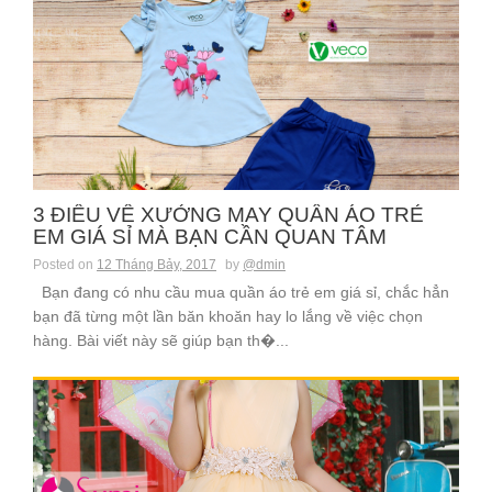
3 ĐIỀU VỀ XƯỞNG MAY QUẦN ÁO TRẺ
EM GIÁ SỈ MÀ BẠN CẦN QUAN TÂM
Posted on
12 Tháng Bảy, 2017
by
@dmin
Bạn đang có nhu cầu mua quần áo trẻ em giá sỉ, chắc hẳn
bạn đã từng một lần băn khoăn hay lo lắng về việc chọn
hàng. Bài viết này sẽ giúp bạn th�...