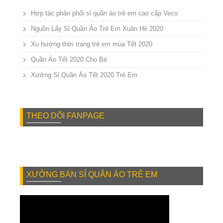
Hợp tác phân phối sỉ quần áo trẻ em cao cấp Veco
Nguồn Lấy Sỉ Quần Áo Trẻ Em Xuân Hè 2020
Xu hướng thời trang trẻ em mùa Tết 2020
Quần Áo Tết 2020 Cho Bé
Xưởng Sỉ Quần Áo Tết 2020 Trẻ Em
THEO DÕI FANPAGE
XƯỞNG BÁN SỈ QUẦN ÁO TRẺ EM