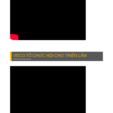
VECO TỔ CHỨC HỘI CHỢ TRIỂN LÃM