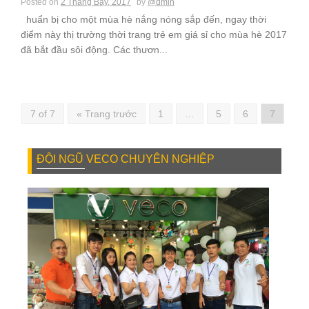
Posted on
2 Tháng Bảy, 2017
by
@dmin
huẩn bị cho một mùa hè nắng nóng sắp đến, ngay thời
điểm này thị trường thời trang trẻ em giá sỉ cho mùa hè 2017
đã bắt đầu sôi động. Các thươn...
7 of 7
« Trang trước
1
…
5
6
7
ĐỘI NGŨ VECO CHUYÊN NGHIỆP