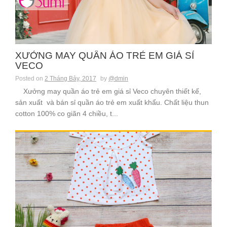
XƯỞNG MAY QUẦN ÁO TRẺ EM GIÁ SỈ
VECO
Posted on
2 Tháng Bảy, 2017
by
@dmin
Xưởng may quần áo trẻ em giá sỉ Veco chuyên thiết kế,
sản xuất và bán sỉ quần áo trẻ em xuất khẩu. Chất liệu thun
cotton 100% co giãn 4 chiều, t...