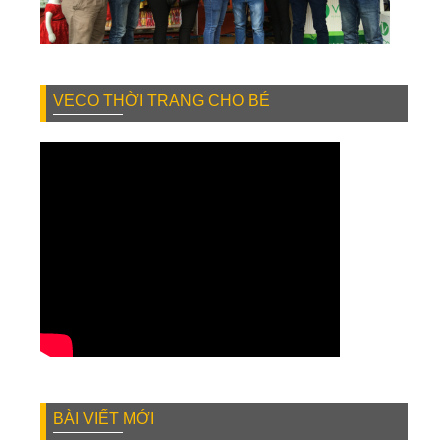
VECO THỜI TRANG CHO BÉ
BÀI VIẾT MỚI