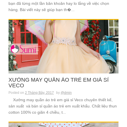
bạn đã từng một lần băn khoăn hay lo lắng về việc chọn
hàng. Bài viết này sẽ giúp bạn th�...
XƯỞNG MAY QUẦN ÁO TRẺ EM GIÁ SỈ
VECO
Posted on
2 Tháng Bảy, 2017
by
@dmin
Xưởng may quần áo trẻ em giá sỉ Veco chuyên thiết kế,
sản xuất và bán sỉ quần áo trẻ em xuất khẩu. Chất liệu thun
cotton 100% co giãn 4 chiều, t...