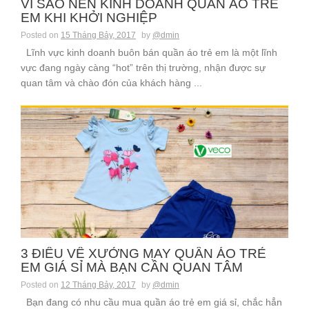
VÌ SAO NÊN KINH DOANH QUẦN ÁO TRẺ
EM KHI KHỞI NGHIỆP
Posted on
15 Tháng Bảy, 2017
by
@dmin
Lĩnh vực kinh doanh buôn bán quần áo trẻ em là một lĩnh
vực đang ngày càng “hot” trên thị trường, nhận được sự
quan tâm và chào đón của khách hàng ...
3 ĐIỀU VỀ XƯỞNG MAY QUẦN ÁO TRẺ
EM GIÁ SỈ MÀ BẠN CẦN QUAN TÂM
Posted on
12 Tháng Bảy, 2017
by
@dmin
Bạn đang có nhu cầu mua quần áo trẻ em giá sỉ, chắc hẳn