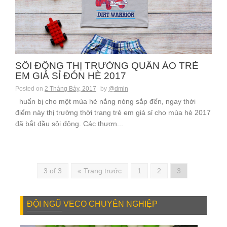
SÔI ĐỘNG THỊ TRƯỜNG QUẦN ÁO TRẺ
EM GIÁ SỈ ĐÓN HÈ 2017
Posted on
2 Tháng Bảy, 2017
by
@dmin
huẩn bị cho một mùa hè nắng nóng sắp đến, ngay thời
điểm này thị trường thời trang trẻ em giá sỉ cho mùa hè 2017
đã bắt đầu sôi động. Các thươn...
3 of 3
« Trang trước
1
2
3
ĐỘI NGŨ VECO CHUYÊN NGHIỆP