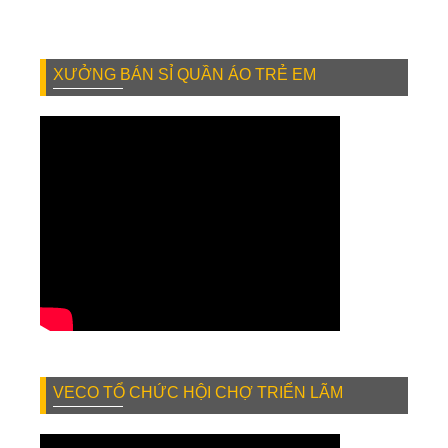
XƯỞNG BÁN SỈ QUẦN ÁO TRẺ EM
VECO TỔ CHỨC HỘI CHỢ TRIỂN LÃM