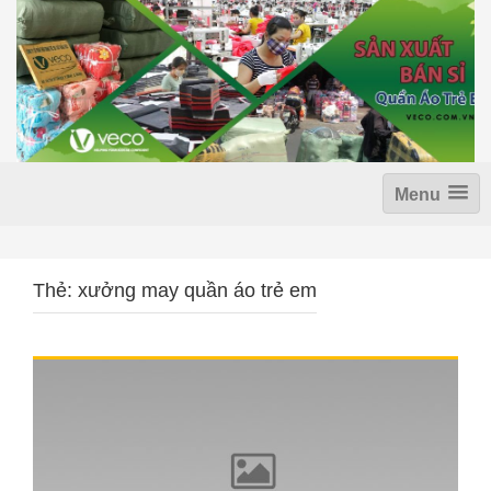
S
k
i
p
t
o
c
o
n
Menu
t
e
n
t
Thẻ: xưởng may quần áo trẻ em