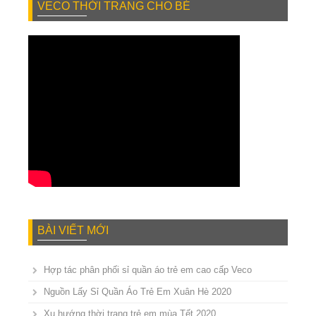
VECO THỜI TRANG CHO BÉ
BÀI VIẾT MỚI
Hợp tác phân phối sỉ quần áo trẻ em cao cấp Veco
Nguồn Lấy Sỉ Quần Áo Trẻ Em Xuân Hè 2020
Xu hướng thời trang trẻ em mùa Tết 2020