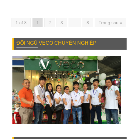
1 of 8
1
2
3
…
8
Trang sau »
ĐỘI NGŨ VECO CHUYÊN NGHIỆP