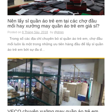
Nên lấy sỉ quần áo trẻ em tại các chợ đầu
mối hay xưởng may quần áo trẻ em giá sỉ?
Posted on
8 Tháng Sáu, 2018
by
@dmin
Trong số các địa chỉ chuyên bỏ sỉ quần áo trẻ em, chợ đầu
mối luôn là một trong những ưu tiên hàng đầu để lấy sỉ quần
áo trẻ em bởi sự đa d...
VECO chuyên xưởng may quần áo trẻ em