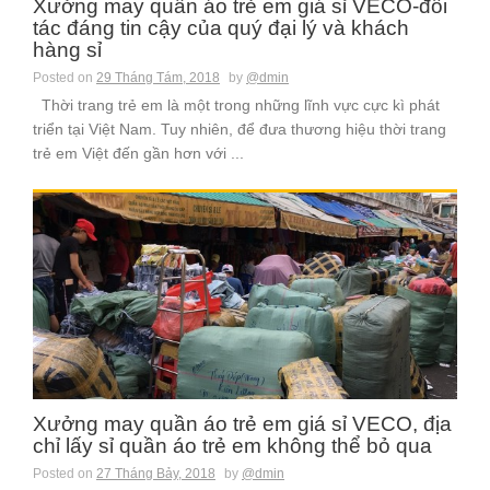
Xưởng may quần áo trẻ em giá sỉ VECO-đối
tác đáng tin cậy của quý đại lý và khách
hàng sỉ
Posted on
29 Tháng Tám, 2018
by
@dmin
Thời trang trẻ em là một trong những lĩnh vực cực kì phát
triển tại Việt Nam. Tuy nhiên, để đưa thương hiệu thời trang
trẻ em Việt đến gần hơn với ...
Xưởng may quần áo trẻ em giá sỉ VECO, địa
chỉ lấy sỉ quần áo trẻ em không thể bỏ qua
Posted on
27 Tháng Bảy, 2018
by
@dmin