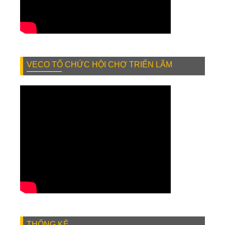
VECO TỔ CHỨC HỘI CHỢ TRIỂN LÃM
THỐNG KÊ