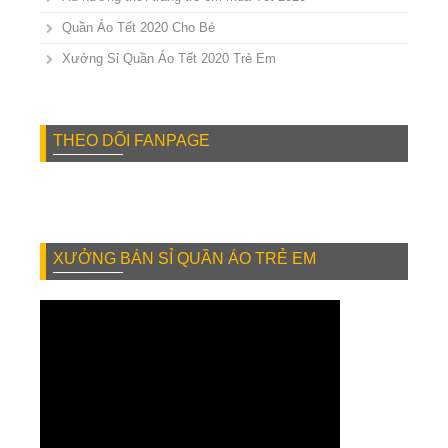
Quần Áo Tết 2020 Cho Bé
Xưởng Sỉ Quần Áo Tết 2020 Trẻ Em
THEO DÕI FANPAGE
XƯỞNG BÁN SỈ QUẦN ÁO TRẺ EM