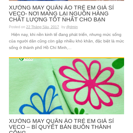
XƯỞNG MAY QUẦN ÁO TRẺ EM GIÁ SỈ
VECO- NƠI MANG LẠI NGUỒN HÀNG
CHẤT LƯỢNG TỐT NHẤT CHO BẠN
Posted on
22 Tháng Sáu, 2017
by
@dmin
Hiện nay, khi nền kinh tế đang phát triển, nhưng mức sống
của người dân cũng còn gặp nhiều khó khăn, đặc biệt là mức
sống ở thành phố Hồ Chí Minh,...
XƯỞNG MAY QUẦN ÁO TRẺ EM GIÁ SỈ
VECO – BÍ QUYẾT BÁN BUÔN THÀNH
CÔNG