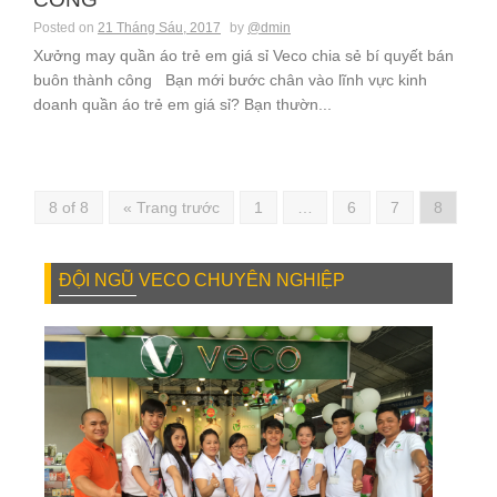
Posted on
21 Tháng Sáu, 2017
by
@dmin
Xưởng may quần áo trẻ em giá sỉ Veco chia sẻ bí quyết bán
buôn thành công Bạn mới bước chân vào lĩnh vực kinh
doanh quần áo trẻ em giá sỉ? Bạn thườn...
8 of 8
« Trang trước
1
…
6
7
8
ĐỘI NGŨ VECO CHUYÊN NGHIỆP