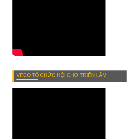
VECO TỔ CHỨC HỘI CHỢ TRIỂN LÃM