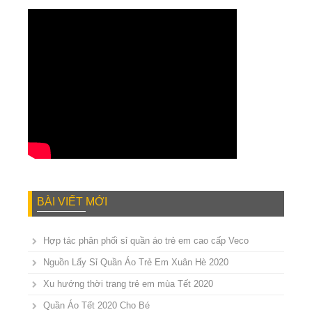
BÀI VIẾT MỚI
Hợp tác phân phối sỉ quần áo trẻ em cao cấp Veco
Nguồn Lấy Sỉ Quần Áo Trẻ Em Xuân Hè 2020
Xu hướng thời trang trẻ em mùa Tết 2020
Quần Áo Tết 2020 Cho Bé