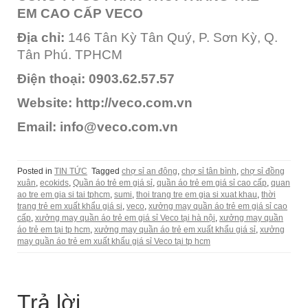
EM CAO CẤP VECO
Địa chỉ:
146 Tân Kỳ Tân Quý, P. Sơn Kỳ, Q.
Tân Phú. TPHCM
Điện thoại:
0903.62.57.57
Website:
http://veco.com.vn
Email:
info@veco.com.vn
Posted in
TIN TỨC
Tagged
chợ sỉ an đông
,
chợ sỉ tân bình
,
chợ sỉ đồng
xuân
,
ecokids
,
Quần áo trẻ em giá sỉ
,
quần áo trẻ em giá sỉ cao cấp
,
quan
ao tre em gia si tai tphcm
,
sumi
,
thoi trang tre em gia si xuat khau
,
thời
trang trẻ em xuất khẩu giá si
,
veco
,
xưởng may quần áo trẻ em giá sỉ cao
cấp
,
xưởng may quần áo trẻ em giá sỉ Veco tại hà nội
,
xưởng may quần
áo trẻ em tại tp hcm
,
xưởng may quần áo trẻ em xuất khẩu giá sỉ
,
xưởng
may quần áo trẻ em xuất khẩu giá sỉ Veco tại tp hcm
Trả lời