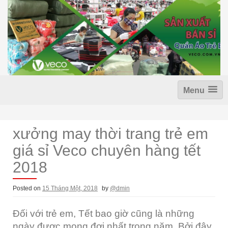
S
k
i
p
t
o
c
o
n
Menu
t
e
n
t
xưởng may thời trang trẻ em
giá sỉ Veco chuyên hàng tết
2018
Posted on
15 Tháng Một, 2018
by
@dmin
Đối với trẻ em, Tết bao giờ cũng là những
ngày được mong đợi nhất trong năm. Bởi đây