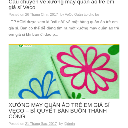
Câu chuyện về xưởng may quần áo trẻ em
giá sỉ Veco
Posted on
26 Tháng Chín, 2017
by
VeCo Quần áo cho bé
TP.HCM được xem là “cái nôi” về mặt hàng quần áo trẻ em
giá sỉ. Bạn có thể dễ dàng tìm ra một xưởng may quần áo trẻ
em giá sỉ khi bạn đi dạo p...
XƯỞNG MAY QUẦN ÁO TRẺ EM GIÁ SỈ
VECO – BÍ QUYẾT BÁN BUÔN THÀNH
CÔNG
Posted on
21 Tháng Sáu, 2017
by
@dmin