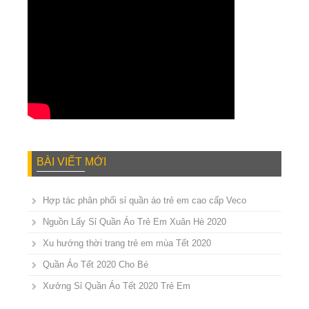
BÀI VIẾT MỚI
Hợp tác phân phối sỉ quần áo trẻ em cao cấp Veco
Nguồn Lấy Sỉ Quần Áo Trẻ Em Xuân Hè 2020
Xu hướng thời trang trẻ em mùa Tết 2020
Quần Áo Tết 2020 Cho Bé
Xưởng Sỉ Quần Áo Tết 2020 Trẻ Em