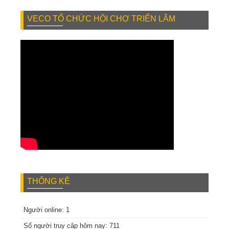
VECO TỔ CHỨC HỘI CHỢ TRIỂN LÃM
THỐNG KÊ
Người online: 1
Số người truy câp hôm nay: 711