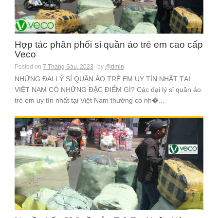
Hợp tác phân phối sỉ quần áo trẻ em cao cấp
Veco
Posted on
7 Tháng Sáu, 2023
by
@dmin
NHỮNG ĐẠI LÝ SỈ QUẦN ÁO TRẺ EM UY TÍN NHẤT TẠI
VIỆT NAM CÓ NHỮNG ĐẶC ĐIỂM GÌ? Các đại lý sỉ quần áo
trẻ em uy tín nhất tại Việt Nam thường có nh�...