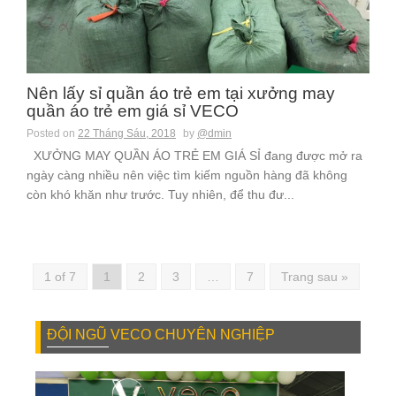
Nên lấy sỉ quần áo trẻ em tại xưởng may
quần áo trẻ em giá sỉ VECO
Posted on
22 Tháng Sáu, 2018
by
@dmin
XƯỞNG MAY QUẦN ÁO TRẺ EM GIÁ SỈ đang được mở ra
ngày càng nhiều nên việc tìm kiếm nguồn hàng đã không
còn khó khăn như trước. Tuy nhiên, để thu đư...
1 of 7
1
2
3
…
7
Trang sau »
ĐỘI NGŨ VECO CHUYÊN NGHIỆP