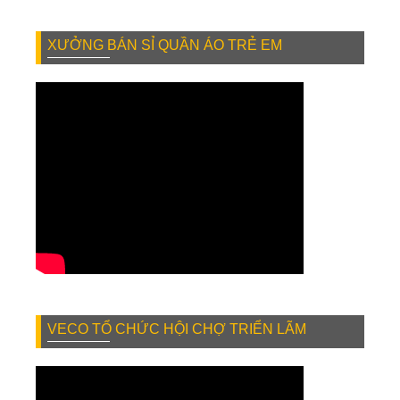
XƯỞNG BÁN SỈ QUẦN ÁO TRẺ EM
VECO TỔ CHỨC HỘI CHỢ TRIỂN LÃM