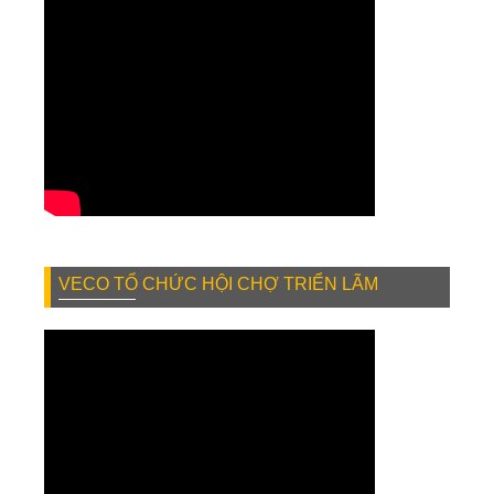
VECO TỔ CHỨC HỘI CHỢ TRIỂN LÃM