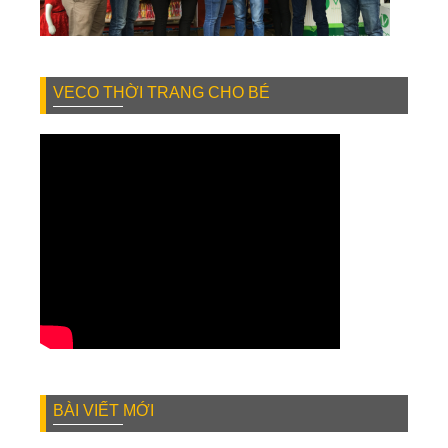
VECO THỜI TRANG CHO BÉ
BÀI VIẾT MỚI