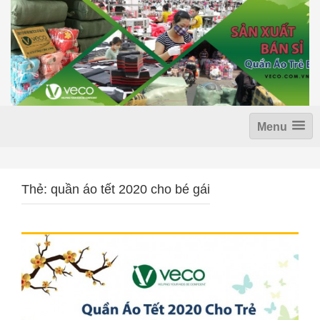
S
k
i
p
t
o
c
o
n
Menu
t
e
n
t
Thẻ: quần áo tết 2020 cho bé gái