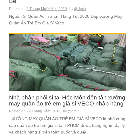
Bé
Posted on
5 Tháng Mười Một, 2019
by
@dmin
Nguồn Sỉ Quần Áo Trẻ Em Hàng Tết 2020 Đẹp-Xưởng May
Quần Áo Trẻ Em Giá Sỉ Veco...
Nhà phân phối sỉ tại Hóc Môn đến tận xưởng
may quần áo trẻ em giá sỉ VECO nhập hàng
Posted on
29 Tháng Tám, 2018
by
@dmin
XƯỞNG MAY QUẦN ÁO TRẺ EM GIÁ SỈ VECO là nhà cung
cấp quần áo trẻ em giá sỉ tại TPHCM được hàng nghìn đại lý
và khách hàng sỉ trên toàn quốc và qu�...