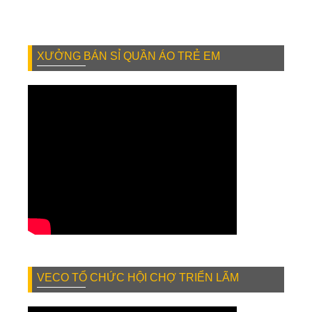
XƯỞNG BÁN SỈ QUẦN ÁO TRẺ EM
VECO TỔ CHỨC HỘI CHỢ TRIỂN LÃM