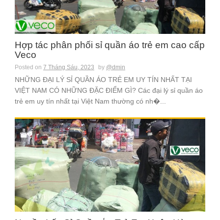
Hợp tác phân phối sỉ quần áo trẻ em cao cấp
Veco
Posted on
7 Tháng Sáu, 2023
by
@dmin
NHỮNG ĐẠI LÝ SỈ QUẦN ÁO TRẺ EM UY TÍN NHẤT TẠI
VIỆT NAM CÓ NHỮNG ĐẶC ĐIỂM GÌ? Các đại lý sỉ quần áo
trẻ em uy tín nhất tại Việt Nam thường có nh�...