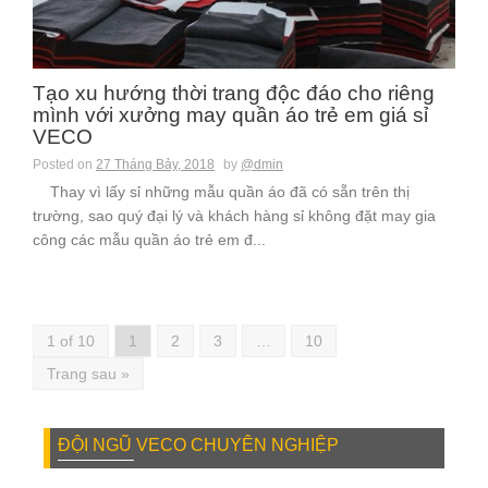
Tạo xu hướng thời trang độc đáo cho riêng
mình với xưởng may quần áo trẻ em giá sỉ
VECO
Posted on
27 Tháng Bảy, 2018
by
@dmin
Thay vì lấy sỉ những mẫu quần áo đã có sẵn trên thị
trường, sao quý đại lý và khách hàng sỉ không đặt may gia
công các mẫu quần áo trẻ em đ...
1 of 10
1
2
3
…
10
Trang sau »
ĐỘI NGŨ VECO CHUYÊN NGHIỆP