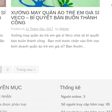
SỈ
XƯỞNG MAY QUẦN ÁO TRẺ EM GIÁ SỈ
G
VECO – BÍ QUYẾT BÁN BUÔN THÀNH
CÔNG
Posted on
21 Tháng Sáu, 2017
by
@dmin
ức
Xưởng may quần áo trẻ em giá sỉ Veco chia sẻ bí quyết
đặc
bán buôn thành công Bạn mới bước chân vào lĩnh vực
kinh doanh quần áo trẻ em giá sỉ? Bạn thườn...
2
Trang sau »
YÊN MỤC
Thống kê
 NHẬN
Người online: 3
 được phân loại
Số người truy câp hôm nay: 85