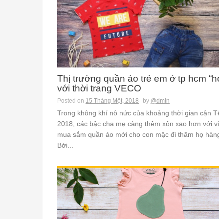
Thị trường quần áo trẻ em ở tp hcm “h
với thời trang VECO
Posted on
15 Tháng Một, 2018
by
@dmin
Trong không khí nô nức của khoảng thời gian cận T
2018, các bậc cha mẹ càng thêm xôn xao hơn với v
mua sắm quần áo mới cho con mặc đi thăm họ hàn
Bởi...