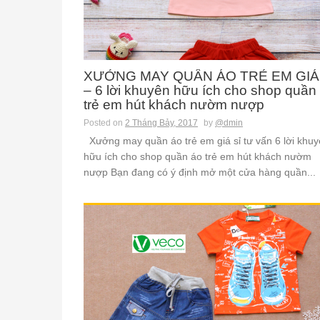
XƯỞNG MAY QUẦN ÁO TRẺ EM GIÁ 
– 6 lời khuyên hữu ích cho shop quần
trẻ em hút khách nườm nượp
Posted on
2 Tháng Bảy, 2017
by
@dmin
Xưởng may quần áo trẻ em giá sỉ tư vấn 6 lời khu
hữu ích cho shop quần áo trẻ em hút khách nườm
nượp Bạn đang có ý định mở một cửa hàng quần...