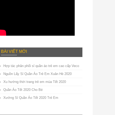
BÀI VIẾT MỚI
Hợp tác phân phối sỉ quần áo trẻ em cao cấp Veco
Nguồn Lấy Sỉ Quần Áo Trẻ Em Xuân Hè 2020
Xu hướng thời trang trẻ em mùa Tết 2020
Quần Áo Tết 2020 Cho Bé
Xưởng Sỉ Quần Áo Tết 2020 Trẻ Em