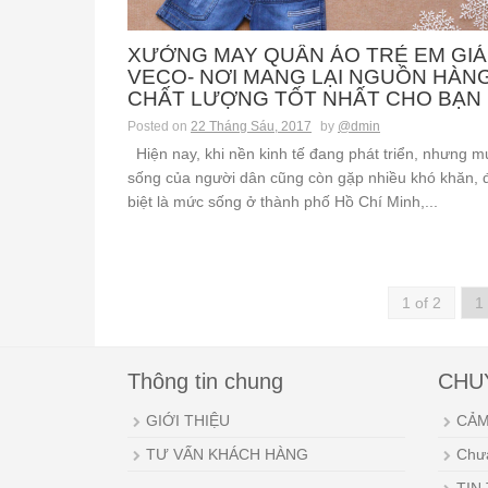
XƯỞNG MAY QUẦN ÁO TRẺ EM GIÁ 
VECO- NƠI MANG LẠI NGUỒN HÀN
CHẤT LƯỢNG TỐT NHẤT CHO BẠN
Posted on
22 Tháng Sáu, 2017
by
@dmin
Hiện nay, khi nền kinh tế đang phát triển, nhưng m
sống của người dân cũng còn gặp nhiều khó khăn, 
biệt là mức sống ở thành phố Hồ Chí Minh,...
1 of 2
1
Thông tin chung
CHU
GIỚI THIỆU
CẢM
TƯ VẤN KHÁCH HÀNG
Chưa