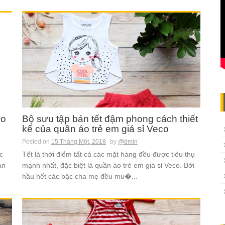
co
Bộ sưu tập bán tết đậm phong cách thiết
kế của quần áo trẻ em giá sỉ Veco
Posted on
15 Tháng Một, 2018
by
@dmin
c
Tết là thời điểm tất cả các mặt hàng đều được tiêu thụ
an
mạnh nhất, đặc biệt là quần áo trẻ em giá sỉ Veco. Bởi
hầu hết các bậc cha mẹ đều mu�...