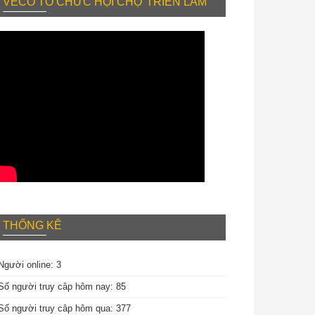
VECO TỔ CHỨC HỘI CHỢ TRIỂN LÃM
THỐNG KÊ
Người online: 3
Số người truy câp hôm nay: 85
Số người truy câp hôm qua: 377