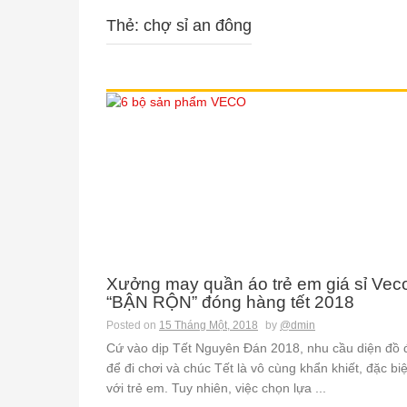
Thẻ: chợ sỉ an đông
Xưởng may quần áo trẻ em giá sỉ Vec
“BẬN RỘN” đóng hàng tết 2018
Posted on
15 Tháng Một, 2018
by
@dmin
Cứ vào dịp Tết Nguyên Đán 2018, nhu cầu diện đồ 
để đi chơi và chúc Tết là vô cùng khẩn khiết, đặc biệ
với trẻ em. Tuy nhiên, việc chọn lựa ...