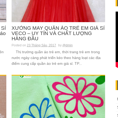
SỈ
XƯỞNG MAY QUẦN ÁO TRẺ EM GIÁ SỈ
 áo
VECO – UY TÍN VÀ CHẤT LƯỢNG
HÀNG ĐẦU
Posted on
23 Tháng Sáu, 2017
by
@dmin
yên
Thị trường quần áo trẻ em, thời trang trẻ em trong
nước ngày càng phát triển kéo theo hàng loạt các địa
điểm cung cấp quần áo trẻ em giá sỉ. TP...