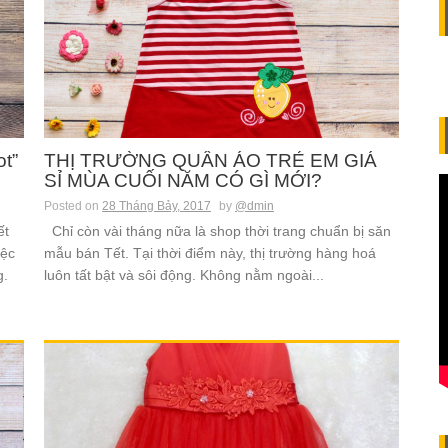
ot”
THỊ TRƯỜNG QUẦN ÁO TRẺ EM GIÁ
SỈ MÙA CUỐI NĂM CÓ GÌ MỚI?
Posted on
28 Tháng Bảy, 2017
by
@dmin
ết
Chỉ còn vài tháng nữa là shop thời trang chuẩn bị săn
iệc
mẫu bán Tết. Tại thời điểm này, thị trường hàng hoá
g.
luôn tất bật và sôi động. Không nằm ngoài...