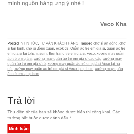
mình nguồn hàng ưng ý nhé !
Veco Kha
Posted in
TIN TỨC
,
TƯ VẤN KHÁCH HÀNG
Tagged
chợ sỉ an đông
,
chợ
sỉ tân bình
,
chợ sỉ đồng xuân
,
ecokids
,
Quần áo trẻ em giá sỉ
,
quan ao tre
em gia si tai tphcm
,
sumi
,
thời trang trẻ em giá sỉ
,
veco
,
xưởng may quần
áo trẻ em giá sỉ
,
xưởng may quần áo trẻ em giá sỉ cao cấp
,
xưởng may
quần áo trẻ em giá sỉ rẻ
,
xưởng may quần áo trẻ em giá sỉ Veco tại hà
nội
,
xưởng may quần áo trẻ em giá sỉ Veco tại tp hcm
,
xưởng may quần
áo trẻ em tại tp hcm
Trả lời
Thư điện tử của bạn sẽ không được hiển thị công khai.
Các
trường bắt buộc được đánh dấu
*
Bình luận