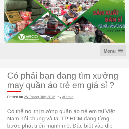
S
k
i
p
t
o
c
o
n
Menu
t
e
n
t
Có phải bạn đang tìm xưởng
may quần áo trẻ em giá sỉ ?
Posted on
25 Tháng Bảy, 2016
by
@dmin
Có thể nói thị trường quần áo trẻ em tại Việt
Nam nói chung và tại TP HCM đang từng
bước phát triển mạnh mẽ. Đặc biệt vào dịp