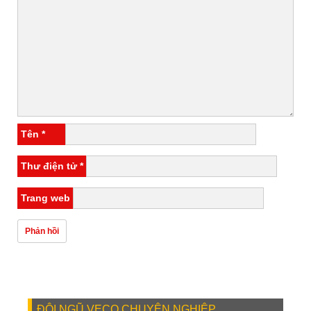
Tên
*
Thư điện tử
*
Trang web
ĐỘI NGŨ VECO CHUYÊN NGHIỆP