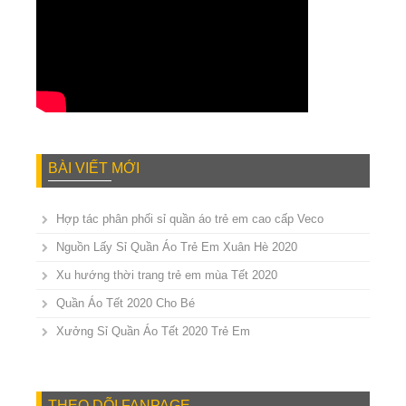
BÀI VIẾT MỚI
Hợp tác phân phối sỉ quần áo trẻ em cao cấp Veco
Nguồn Lấy Sỉ Quần Áo Trẻ Em Xuân Hè 2020
Xu hướng thời trang trẻ em mùa Tết 2020
Quần Áo Tết 2020 Cho Bé
Xưởng Sỉ Quần Áo Tết 2020 Trẻ Em
THEO DÕI FANPAGE