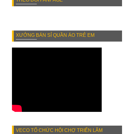
XƯỞNG BÁN SỈ QUẦN ÁO TRẺ EM
VECO TỔ CHỨC HỘI CHỢ TRIỂN LÃM